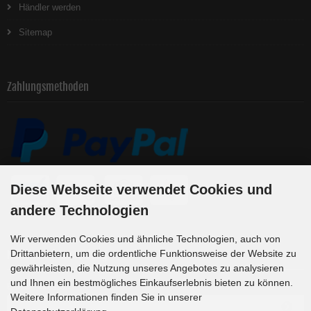
Händler werden
Sitemap
Zahlungsmethoden
Diese Webseite verwendet Cookies und
andere Technologien
Wir verwenden Cookies und ähnliche Technologien, auch von
Newsletter-Anmeldung
Drittanbietern, um die ordentliche Funktionsweise der Website zu
gewährleisten, die Nutzung unseres Angebotes zu analysieren
und Ihnen ein bestmögliches Einkaufserlebnis bieten zu können.
E-Mail-Adresse:
Weitere Informationen finden Sie in unserer