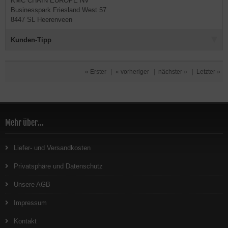
KMC CHAIN EUROPE NV
Businesspark Friesland West 57
8447 SL Heerenveen
Kunden-Tipp
« Erster
|
« vorheriger
|
nächster »
|
Letzter »
Mehr über...
Liefer- und Versandkosten
Privatsphäre und Datenschutz
Unsere AGB
Impressum
Kontakt