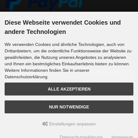
Diese Webseite verwendet Cookies und
andere Technologien
Wir verwenden Cookies und ähnliche Technologien, auch von
Newsletter-Anmeldung
Drittanbietern, um die ordentliche Funktionsweise der Website zu
gewährleisten, die Nutzung unseres Angebotes zu analysieren
und Ihnen ein bestmögliches Einkaufserlebnis bieten zu können.
E-Mail-Adresse:
Weitere Informationen finden Sie in unserer
Datenschutzerklärung.
Der Newsletter kann jederzeit hier oder in Ihrem Kundenkonto abbestellt
ALLE AKZEPTIEREN
werden.
NUR NOTWENDIGE
Einstellungen anpassen
DS MOTION © 2026 | Template © 2009-2026 by
mod
ified eCommerce Shopsoftware
Datenschutzerklärung
Impressum
mod
ified eCommerce Shopsoftware © 2009-2026