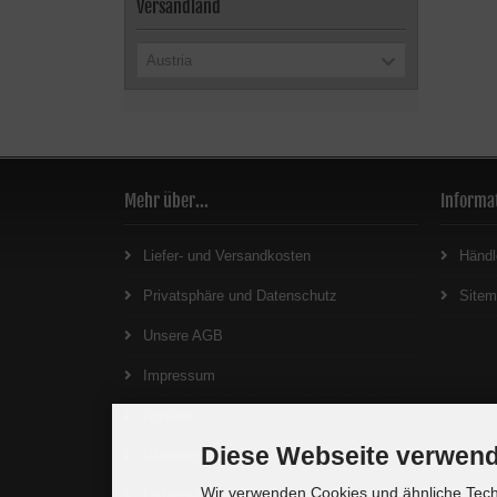
Versandland
Austria
Mehr über...
Informa
Liefer- und Versandkosten
Händl
Privatsphäre und Datenschutz
Site
Unsere AGB
Impressum
Kontakt
Diese Webseite verwend
Widerrufsrecht
Wir verwenden Cookies und ähnliche Techn
Lieferzeit