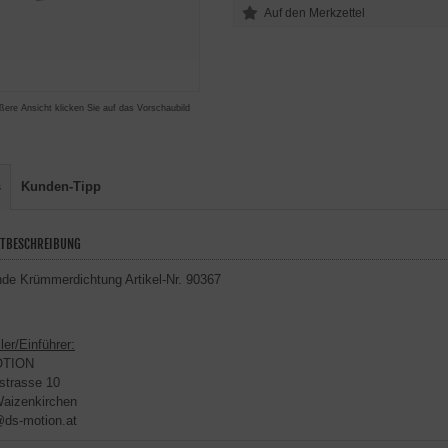
ßere Ansicht klicken Sie auf das Vorschaubild
s
Kunden-Tipp
TBESCHREIBUNG
de Krümmerdichtung Artikel-Nr. 90367
ler/Einführer:
OTION
strasse 10
aizenkirchen
@ds-motion.at