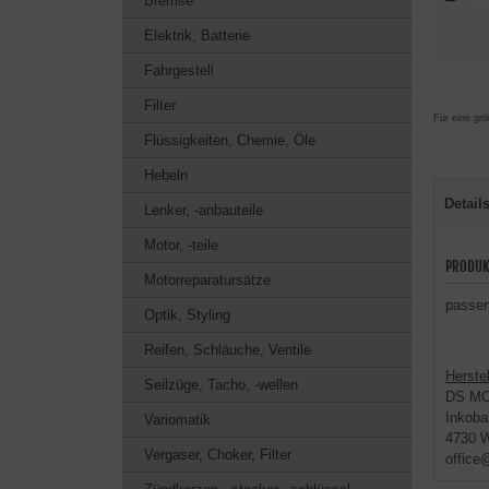
Bremse
Elektrik, Batterie
Fahrgestell
Filter
Für eine grö
Flüssigkeiten, Chemie, Öle
Hebeln
Detail
Lenker, -anbauteile
Motor, -teile
PRODUK
Motorreparatursätze
passen
Optik, Styling
Reifen, Schläuche, Ventile
Herstel
Seilzüge, Tacho, -wellen
DS M
Inkoba
Variomatik
4730 W
Vergaser, Choker, Filter
office