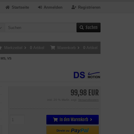
Startseite
Anmelden
Registrieren
Suchen
Merkzettel
0
Artikel
Warenkorb
0
Artikel
 MS, VS
99,98 EUR
inkl. 20 % MwSt. zzgl.
Versandkosten
In den Warenkorb
Pay
Pal
Direkt zu