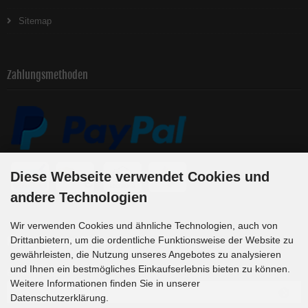
Sitemap
Zahlungsmethoden
Diese Webseite verwendet Cookies und
andere Technologien
Wir verwenden Cookies und ähnliche Technologien, auch von
Newsletter-Anmeldung
Drittanbietern, um die ordentliche Funktionsweise der Website zu
gewährleisten, die Nutzung unseres Angebotes zu analysieren
und Ihnen ein bestmögliches Einkaufserlebnis bieten zu können.
E-Mail-Adresse:
Weitere Informationen finden Sie in unserer
Datenschutzerklärung.