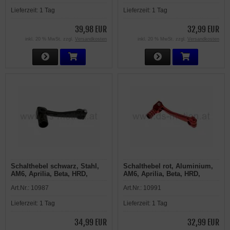
Rieju, Yamaha
Rieju, Yamaha
Lieferzeit:
1 Tag
Lieferzeit:
1 Tag
39,98 EUR
32,99 EUR
inkl. 20 % MwSt. zzgl.
Versandkosten
inkl. 20 % MwSt. zzgl.
Versandkosten
Schalthebel schwarz, Stahl,
Schalthebel rot, Aluminium,
AM6, Aprilia, Beta, HRD,
AM6, Aprilia, Beta, HRD,
Malaguti, MBK,
Malaguti, MBK,
Art.Nr.:
10987
Art.Nr.:
10991
Motorhispania, Peugeot,
Motorhispania, Peugeot,
Rieju, Yamaha
Rieju, Yamaha
Lieferzeit:
1 Tag
Lieferzeit:
1 Tag
34,99 EUR
32,99 EUR