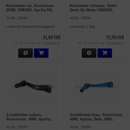
Kickstarter rot, Aluminium,
Kickstarter schwarz, Stahl,
D50B, EBE050, Aprilia RS,
Derbi für Motor EBE050,
RS4, RX, SX, Derbi GPR,
D50B, Aprilia RX 2006-, SX
Art.Nr.:
10984
Art.Nr.:
10804
Senda R, SM, Gilera GSM,
2006-, Gilera SMT, RCR
H@K, RCR, SMT
Lieferzeit:
derzeit nicht lagernd
Lieferzeit:
1 Tag
51,98 EUR
23,99 EUR
inkl. 20 % MwSt. zzgl.
Versandkosten
inkl. 20 % MwSt. zzgl.
Versandkosten
Schalthebel carbon,
Schalthebel blau, Aluminium,
Aluminium, AM6, Aprilia,
AM6, Aprilia, Beta, HRD,
Beta, HRD, Malaguti, MBK,
Malaguti, MBK,
Art.Nr.:
10992
Art.Nr.:
10990
Motorhispania, Peugeot,
Motorhispania, Peugeot,