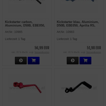
Kickstarter carbon,
Kickstarter blau, Aluminium,
Aluminium, D50B, EBE050,
D50B, EBE050, Aprilia RS,
Aprilia RS, RS4, RX, SX,
RS4, RX, SX, Derbi GPR,
Art.Nr.:
10985
Art.Nr.:
10983
Derbi GPR, Senda R, SM,
Senda R, SM, Gilera GSM,
Gilera GSM, H@K, RCR, SMT
H@K, RCR, SMT
Lieferzeit:
1 Tag
Lieferzeit:
1 Tag
56,99 EUR
51,98 EUR
inkl. 20 % MwSt. zzgl.
Versandkosten
inkl. 20 % MwSt. zzgl.
Versandkosten