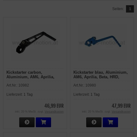
Seiten:
1
Kickstarter carbon,
Kickstarter blau, Aluminium,
Aluminium, AM6, Aprilia,
AM6, Aprilia, Beta, HRD,
Beta, HRD, Malaguti, MBK,
Malaguti, MBK,
Art.Nr.:
10982
Art.Nr.:
10980
Motorhispania, Peugeot,
Motorhispania, Peugeot,
Rieju, Yamaha
Rieju, Yamaha
Lieferzeit:
1 Tag
Lieferzeit:
1 Tag
46,99 EUR
47,99 EUR
inkl. 20 % MwSt. zzgl.
Versandkosten
inkl. 20 % MwSt. zzgl.
Versandkosten