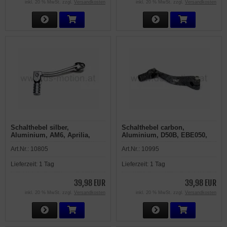
inkl. 20 % MwSt. zzgl.
Versandkosten
inkl. 20 % MwSt. zzgl.
Versandkosten
Schalthebel silber,
Schalthebel carbon,
Aluminium, AM6, Aprilia,
Aluminium, D50B, EBE050,
Beta, HRD, Malaguti, MBK,
TNT Tuning, Aprilia RS, RS4,
Art.Nr.:
10805
Art.Nr.:
10995
Motorhispania, Peugeot,
RX, SX, Derbi GPR, Senda R,
Rieju, Yamaha
SM, Gilera GSM, H@K, RCR,
Lieferzeit:
1 Tag
Lieferzeit:
1 Tag
SMT
39,98 EUR
39,98 EUR
inkl. 20 % MwSt. zzgl.
Versandkosten
inkl. 20 % MwSt. zzgl.
Versandkosten