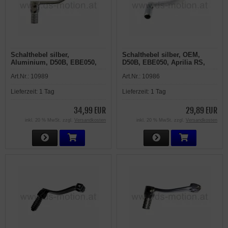
Schalthebel silber,
Schalthebel silber, OEM,
Aluminium, D50B, EBE050,
D50B, EBE050, Aprilia RS,
Aprilia RS, RS4, RX, SX,
RS4, RX, SX, Derbi GPR,
Art.Nr.:
10989
Art.Nr.:
10986
Derbi GPR, Senda R, SM,
Senda R, SM, Gilera GSM,
Gilera GSM, H@K, RCR, SMT
H@K, RCR, SMT
Lieferzeit:
1 Tag
Lieferzeit:
1 Tag
34,99 EUR
29,89 EUR
inkl. 20 % MwSt. zzgl.
Versandkosten
inkl. 20 % MwSt. zzgl.
Versandkosten