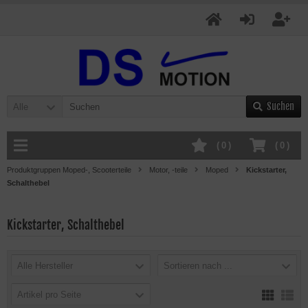
Suchen
Alle
(
0
)
(
0
)
Produktgruppen Moped-, Scooterteile
Motor, -teile
Moped
Kickstarter,
Schalthebel
Kickstarter, Schalthebel
Alle Hersteller
Sortieren nach ...
Artikel pro Seite