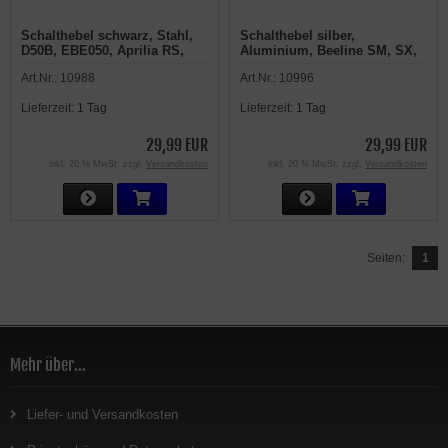
Schalthebel schwarz, Stahl,
Schalthebel silber,
D50B, EBE050, Aprilia RS,
Aluminium, Beeline SM, SX,
RS4, RX, SX, Derbi GPR,
CPI SM, SX
Art.Nr.:
10988
Art.Nr.:
10996
Senda R, SM, Gilera GSM,
H@K, RCR, SMT
Lieferzeit:
1 Tag
Lieferzeit:
1 Tag
29,99 EUR
29,99 EUR
inkl. 20 % MwSt. zzgl.
Versandkosten
inkl. 20 % MwSt. zzgl.
Versandkosten
Seiten:
1
Mehr über...
Liefer- und Versandkosten