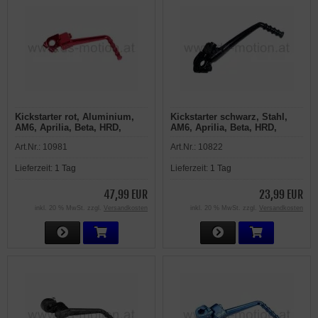
Kickstarter rot, Aluminium,
Kickstarter schwarz, Stahl,
AM6, Aprilia, Beta, HRD,
AM6, Aprilia, Beta, HRD,
Malaguti, MBK,
Malaguti, MBK,
Art.Nr.:
10981
Art.Nr.:
10822
Motorhispania, Peugeot,
Motorhispania, Peugeot,
Rieju, Yamaha
Rieju, Yamaha
Lieferzeit:
1 Tag
Lieferzeit:
1 Tag
47,99 EUR
23,99 EUR
inkl. 20 % MwSt. zzgl.
Versandkosten
inkl. 20 % MwSt. zzgl.
Versandkosten