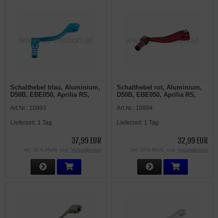
Schalthebel blau, Aluminium,
Schalthebel rot, Aluminium,
D50B, EBE050, Aprilia RS,
D50B, EBE050, Aprilia RS,
RS4, RX, SX, Derbi GPR,
RS4, RX, SX, Derbi GPR,
Art.Nr.:
10993
Art.Nr.:
10994
Senda R, SM, Gilera GSM,
Senda R, SM, Gilera GSM,
H@K, RCR, SMT
H@K, RCR, SMT
Lieferzeit:
1 Tag
Lieferzeit:
1 Tag
37,99 EUR
32,99 EUR
inkl. 20 % MwSt. zzgl.
Versandkosten
inkl. 20 % MwSt. zzgl.
Versandkosten