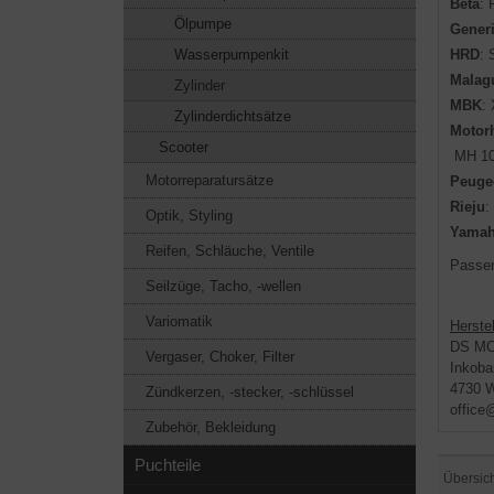
Beta
: 
Ölpumpe
Gener
HRD
: 
Wasserpumpenkit
Malagu
Zylinder
MBK
:
Zylinderdichtsätze
Motor
Scooter
MH 1
Motorreparatursätze
Peuge
Rieju
:
Optik, Styling
Yama
Reifen, Schläuche, Ventile
Passen
Seilzüge, Tacho, -wellen
Variomatik
Herstel
DS M
Vergaser, Choker, Filter
Inkoba
4730 W
Zündkerzen, -stecker, -schlüssel
office
Zubehör, Bekleidung
Puchteile
Übersic