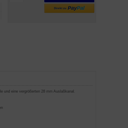
Pay
Pal
Direkt zu
näle und eine vergrößerten 28 mm Auslaßkanal.
en