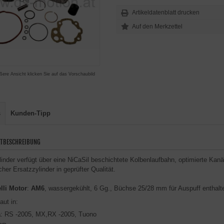
Artikeldatenblatt drucken
ßere Ansicht klicken Sie auf das Vorschaubild
s
Kunden-Tipp
TBESCHREIBUNG
linder verfügt über eine NiCaSil beschichtete Kolbenlaufbahn, optimierte Ka
cher Ersatzzylinder in geprüfter Qualität.
lli Motor
:
AM6
, wassergekühlt, 6 Gg., Büchse 25/28 mm für Auspuff enthalt
aut in:
a
: RS -2005, MX,RX -2005, Tuono