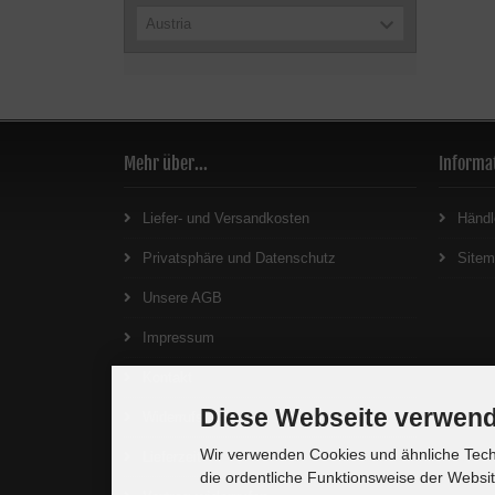
Austria
Mehr über...
Informa
Liefer- und Versandkosten
Händl
Privatsphäre und Datenschutz
Site
Unsere AGB
Impressum
Kontakt
Diese Webseite verwend
Widerrufsrecht
Wir verwenden Cookies und ähnliche Techn
Lieferzeit
die ordentliche Funktionsweise der Websi