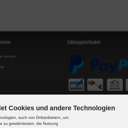
tionen
Zahlungsmethoden
er werden
map
et Cookies und andere Technologien
ologien, auch von Drittanbietern, um
te zu gewährleisten, die Nutzung