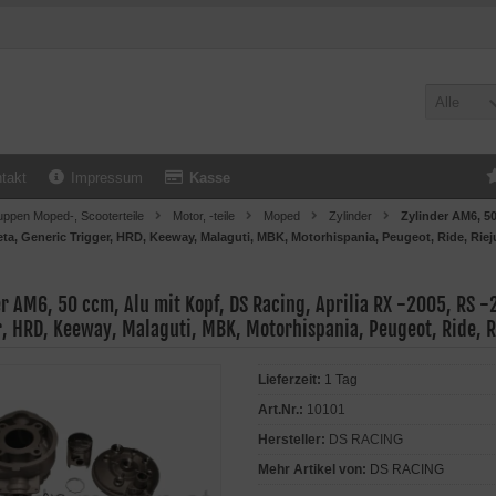
Alle
takt
Impressum
Kasse
uppen Moped-, Scooterteile
Motor, -teile
Moped
Zylinder
Zylinder AM6, 50
ta, Generic Trigger, HRD, Keeway, Malaguti, MBK, Motorhispania, Peugeot, Ride, Rie
r AM6, 50 ccm, Alu mit Kopf, DS Racing, Aprilia RX -2005, RS -
r, HRD, Keeway, Malaguti, MBK, Motorhispania, Peugeot, Ride, 
Lieferzeit:
1 Tag
Art.Nr.:
10101
Hersteller:
DS RACING
Mehr Artikel von:
DS RACING