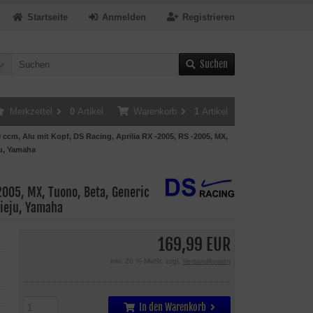
Startseite
Anmelden
Registrieren
Suchen
Merkzettel
0
Artikel
Warenkorb
1
Artikel
 ccm, Alu mit Kopf, DS Racing, Aprilia RX -2005, RS -2005, MX,
ju, Yamaha
2005, MX, Tuono, Beta, Generic
Rieju, Yamaha
169,99 EUR
inkl. 20 % MwSt. zzgl.
Versandkosten
In den Warenkorb