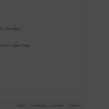
YZ –Pro Urban,
X PRO, Spike, Tango
« Erster
|
« vorheriger
|
nächster »
|
Letzter »