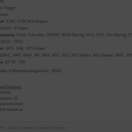
RR
ic
Trigger
Sonic
ti
: XSM, XTM,NKD-Drakon
 X-Limit, X-Power
hispania
: Furia, Furia Max, RX50R, RX50 Racing, RYZ, RYZ –Pro Racing, R
0 ECO,
YR11
ot
: XPS, XR6, XPS-Street
 DRAC, MRT, MRX, RR, RRX, RS1, RS2, RS2 Matrix, RS2 Naked, SMX, SM
ha
: DT 50, TZR
des Kolbenbolzenlager Artnr. 10506
ler/Einführer:
OTION
strasse 10
aizenkirchen
@ds-motion.at
ht
| Artikel
17 von 27
in dieser Kategorie