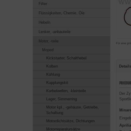
Filter
Flüssigkeiten, Chemie, Öle
Hebeln
Lenker, -anbauteile
Motor, -teile
Für eine grö
Moped
Kickstarter, Schalthebel
Detail
Kolben
Kühlung
Kupplungskit
PRODUK
Kurbelwellen, -kleinteile
Der Zy
Sportli
Lager, Simmerring
Motor kpl., -gehäuse, Getriebe,
Minare
Schaltung
Eingeb
Motordichtsätze, Dichtungen
Aprili
Motorreparatursätze