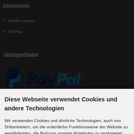
Informationen
Händler werden
Sitemap
Zahlungsmethoden
Diese Webseite verwendet Cookies und
andere Technologien
Wir verwenden Cookies und ähnliche Technologien, auch von
Newsletter-Anmeldung
Drittanbietern, um die ordentliche Funktionsweise der Website zu
gewährleisten, die Nutzung unseres Angebotes zu analysieren