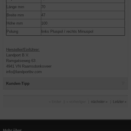
Länge mm
70
Breite mm
47
Höhe mm
100
Polung
links Pluspol / rechts Minuspol
Hersteller/Einführer:
Landport B.V.
Ramgatseweg 63
4941 VN Raamsdonksveer
info@landportbv.com
Kunden-Tipp
« Erster
|
« vorheriger
|
nächster »
|
Letzter »