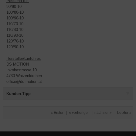
Passend für:
90/90-10
100/80-10
100/90-10
110/70-10
110/80-10
110/90-10
120/70-10
120/90-10
Hersteller/Einführer:
DS MOTION
Inkobastrasse 10
4730 Waizenkirchen
office@ds-motion.at
Kunden-Tipp
« Erster
|
« vorheriger
|
nächster »
|
Letzter »