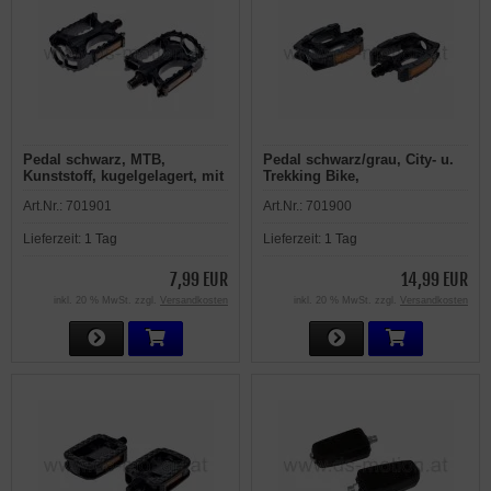
Pedal schwarz, MTB,
Pedal schwarz/grau, City- u.
Kunststoff, kugelgelagert, mit
Trekking Bike,
Prüfnummer, per Paar
Antirutschtrittfläche,
Art.Nr.:
701901
Art.Nr.:
701900
Reflektor, Achse aus Stahl,
per Paar
Lieferzeit:
1 Tag
Lieferzeit:
1 Tag
7,99 EUR
14,99 EUR
inkl. 20 % MwSt. zzgl.
Versandkosten
inkl. 20 % MwSt. zzgl.
Versandkosten