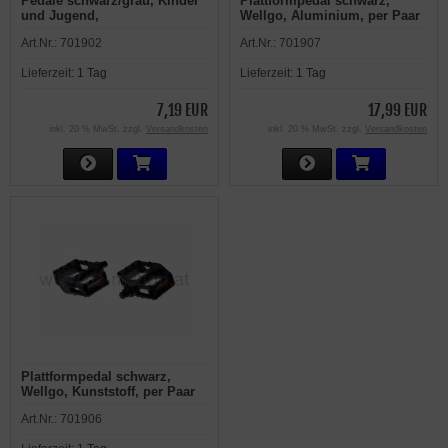
Pedale schwarz/grau, Kinder
Plattformpedal schwarz,
und Jugend,
Wellgo, Aluminium, per Paar
Antirutscheinlage,
Art.Nr.:
701902
Art.Nr.:
701907
Reflektoren, mit Prüfnummer,
9/16" Achse, per Paar
Lieferzeit:
1 Tag
Lieferzeit:
1 Tag
7,19 EUR
17,99 EUR
inkl. 20 % MwSt. zzgl.
Versandkosten
inkl. 20 % MwSt. zzgl.
Versandkosten
Plattformpedal schwarz,
Wellgo, Kunststoff, per Paar
Art.Nr.:
701906