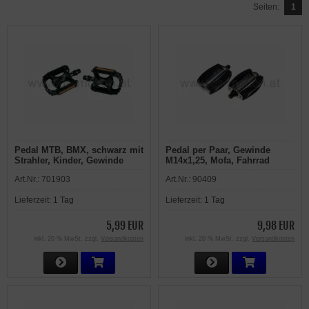
Seiten:
1
Pedal MTB, BMX, schwarz mit
Pedal per Paar, Gewinde
Strahler, Kinder, Gewinde
M14x1,25, Mofa, Fahrrad
9/16", per Paar
Art.Nr.:
701903
Art.Nr.:
90409
Lieferzeit:
1 Tag
Lieferzeit:
1 Tag
5,99 EUR
9,98 EUR
inkl. 20 % MwSt. zzgl.
Versandkosten
inkl. 20 % MwSt. zzgl.
Versandkosten