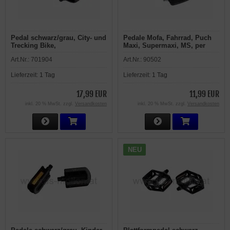
Pedal schwarz/grau, City- und
Pedale Mofa, Fahrrad, Puch
Trecking Bike,
Maxi, Supermaxi, MS, per
Antirutscheinlage, Reflektor,
Paar
Art.Nr.:
701904
Art.Nr.:
90502
Achse aus Stahl, Kunststoff,
kugelgelagert, mit
Lieferzeit:
1 Tag
Lieferzeit:
1 Tag
Prüfnummer, per Paar
17,99 EUR
11,99 EUR
inkl. 20 % MwSt. zzgl.
Versandkosten
inkl. 20 % MwSt. zzgl.
Versandkosten
NEU