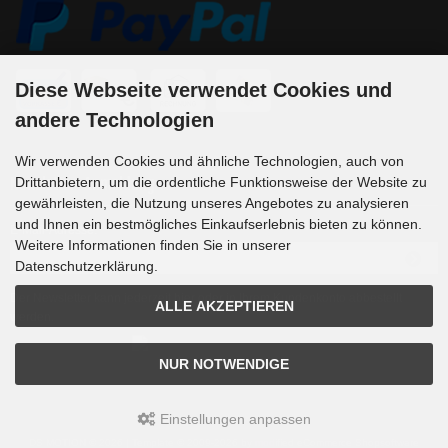
Diese Webseite verwendet Cookies und
andere Technologien
Wir verwenden Cookies und ähnliche Technologien, auch von
Drittanbietern, um die ordentliche Funktionsweise der Website zu
Newsletter-Anmeldung
gewährleisten, die Nutzung unseres Angebotes zu analysieren
und Ihnen ein bestmögliches Einkaufserlebnis bieten zu können.
E-Mail-Adresse:
Weitere Informationen finden Sie in unserer
Datenschutzerklärung.
Der Newsletter kann jederzeit hier oder in Ihrem Kundenkonto abbestellt
ALLE AKZEPTIEREN
werden.
NUR NOTWENDIGE
Einstellungen anpassen
DS MOTION © 2026 | Template © 2009-2026 by
mod
ified eCommerce Shopsoftware