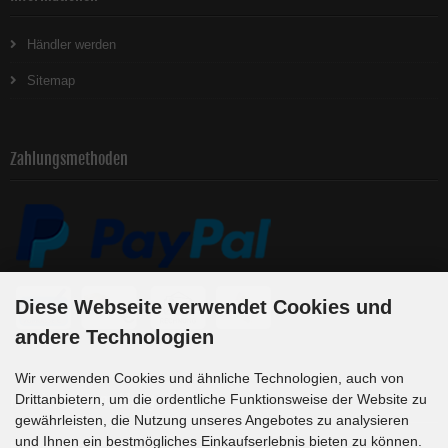
Händler werden
Sitemap
Zahlungsmethoden
Diese Webseite verwendet Cookies und
andere Technologien
Wir verwenden Cookies und ähnliche Technologien, auch von
Newsletter-Anmeldung
Drittanbietern, um die ordentliche Funktionsweise der Website zu
gewährleisten, die Nutzung unseres Angebotes zu analysieren
und Ihnen ein bestmögliches Einkaufserlebnis bieten zu können.
E-Mail-Adresse: