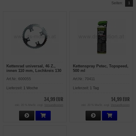
Seiten:
1
Kettenrad universal, 46 Z.,
Kettenspray Petec, Topspeed,
innen 110 mm, Lochkreis 130
500 ml
mm, Teilung 530, Quad, ATV,
Art.Nr.:
600055
Art.Nr.:
70411
original Shineray 300ccm,
XY300STE
Lieferzeit:
1 Woche
Lieferzeit:
1 Tag
34,99 EUR
14,99 EUR
inkl. 20 % MwSt. zzgl.
Versandkosten
inkl. 20 % MwSt. zzgl.
Versandkosten