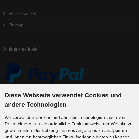
Händler werden
Sitemap
Zahlungsmethoden
Diese Webseite verwendet Cookies und
andere Technologien
Wir verwenden Cookies und ähnliche Technologien, auch von
Newsletter-Anmeldung
Drittanbietern, um die ordentliche Funktionsweise der Website zu
gewährleisten, die Nutzung unseres Angebotes zu analysieren
und Ihnen ein bestmögliches Einkaufserlebnis bieten zu können.
E-Mail-Adresse: