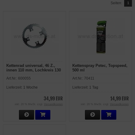
Seiten:
1
Kettenrad universal, 46 Z.,
Kettenspray Petec, Topspeed,
innen 110 mm, Lochkreis 130
500 ml
mm, Teilung 530, Quad, ATV,
Art.Nr.:
600055
Art.Nr.:
70411
original Shineray 300ccm,
XY300STE
Lieferzeit:
1 Woche
Lieferzeit:
1 Tag
34,99 EUR
14,99 EUR
inkl. 20 % MwSt. zzgl.
Versandkosten
inkl. 20 % MwSt. zzgl.
Versandkosten