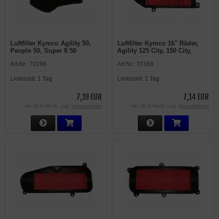
Luftfilter Kymco Agility 50,
Luftfilter Kymco 16" Räder,
People 50, Super 8 50
Agility 125 City, 150 City,
People 125 S, 200 S, SI,
Art.Nr.:
70198
Art.Nr.:
70168
Spacer 125, Super 8 125,
Malaguti Ciak 125
Lieferzeit:
1 Tag
Lieferzeit:
1 Tag
7,19 EUR
7,14 EUR
inkl. 20 % MwSt. zzgl.
Versandkosten
inkl. 20 % MwSt. zzgl.
Versandkosten