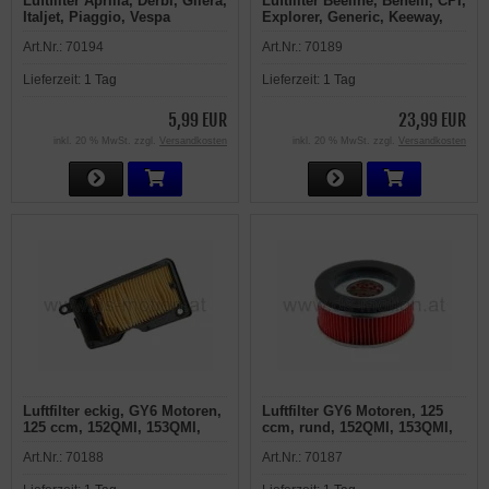
Luftfilter Aprilia, Derbi, Gilera,
Luftfilter Beeline, Benelli, CPI,
Italjet, Piaggio, Vespa
Explorer, Generic, Keeway,
Malaguti, Ride
Art.Nr.:
70194
Art.Nr.:
70189
Lieferzeit:
1 Tag
Lieferzeit:
1 Tag
5,99 EUR
23,99 EUR
inkl. 20 % MwSt. zzgl.
Versandkosten
inkl. 20 % MwSt. zzgl.
Versandkosten
Luftfilter eckig, GY6 Motoren,
Luftfilter GY6 Motoren, 125
125 ccm, 152QMI, 153QMI,
ccm, rund, 152QMI, 153QMI,
150 ccm, 157QMJ, 158QMJ,
150 ccm, 157QMJ, 158QMJ,
Art.Nr.:
70188
Art.Nr.:
70187
Baotian, Kreidler, Qingqi,
Baotian, Kreidler, Qingqi,
Rex, Tauris
Rex, Tauris