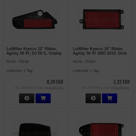
Luftfilter Kymco 12" Räder,
Luftfilter Kymco 16" Räder,
Agility 50 4T, DJ 50 S, Vitality
Agility 50 4T 2007-2010, Dink
50 4T
50 4T 2007-2010, People 50 S
Art.Nr.:
70166
Art.Nr.:
70164
4T 2007-2009, Sento 50 4T
2007-2009, Super 8 4T, Yager
Lieferzeit:
1 Tag
Lieferzeit:
1 Tag
GT
8,39 EUR
7,32 EUR
inkl. 20 % MwSt. zzgl.
Versandkosten
inkl. 20 % MwSt. zzgl.
Versandkosten