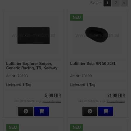
Seiten:
1
2
»
NEU
Luftfilter Explorer Sniper,
Luftfilter Beta RR 50 2021-
Generic Racing, TR, Keeway
X-Ray, KSR Moto TR, Ride
Art.Nr.:
70193
Art.Nr.:
70199
MRS, MRX, Thorn
Lieferzeit:
1 Tag
Lieferzeit:
1 Tag
5,99 EUR
21,98 EUR
inkl. 20 % MwSt. zzgl.
Versandkosten
inkl. 20 % MwSt. zzgl.
Versandkosten
NEU
NEU