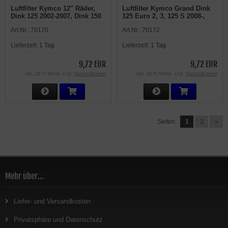
Luftfilter Kymco 12" Räder,
Luftfilter Kymco Grand Dink
Dink 125 2002-2007, Dink 150
125 Euro 2, 3, 125 S 2008-,
2002-2007, Dink LX 125 1998-
250 01-2006, Xciting 250 01-
Art.Nr.:
70170
Art.Nr.:
70172
2007, Dink 150 LX 1998-2007
2006, 250i 2007-2008, 300i
2008-
Lieferzeit:
1 Tag
Lieferzeit:
1 Tag
9,72 EUR
9,72 EUR
inkl. 20 % MwSt. zzgl.
Versandkosten
inkl. 20 % MwSt. zzgl.
Versandkosten
Seiten:
1
2
»
Mehr über...
Liefer- und Versandkosten
Privatsphäre und Datenschutz