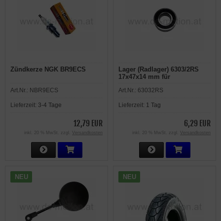
Zündkerze NGK BR9ECS
Lager (Radlager) 6303/2RS
17x47x14 mm für
Achsdurchmesser 17 mm
Art.Nr.:
NBR9ECS
Art.Nr.:
63032RS
Lieferzeit:
3-4 Tage
Lieferzeit:
1 Tag
12,79 EUR
6,29 EUR
inkl. 20 % MwSt. zzgl.
Versandkosten
inkl. 20 % MwSt. zzgl.
Versandkosten
NEU
NEU