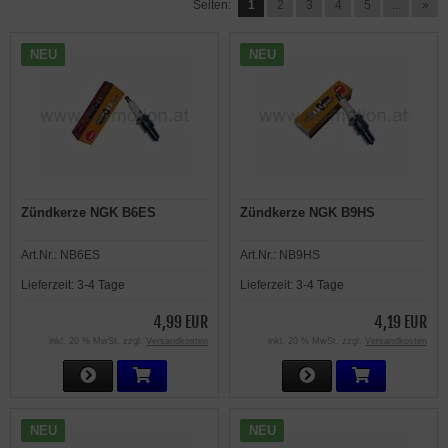
Seiten:
1
2
3
4
5
...
»
NEU
NEU
Zündkerze NGK B6ES
Zündkerze NGK B9HS
Art.Nr.:
NB6ES
Art.Nr.:
NB9HS
Lieferzeit:
3-4 Tage
Lieferzeit:
3-4 Tage
4,99 EUR
4,19 EUR
inkl. 20 % MwSt. zzgl.
Versandkosten
inkl. 20 % MwSt. zzgl.
Versandkosten
NEU
NEU