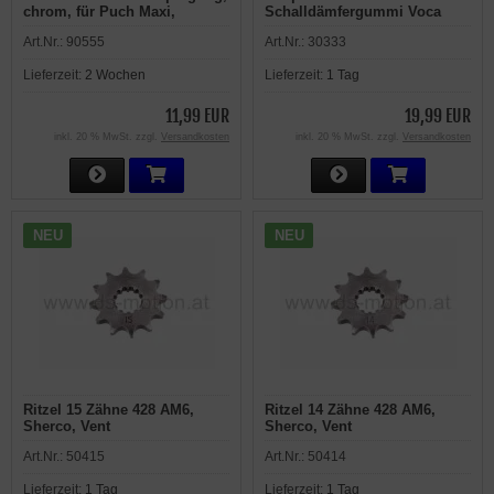
chrom, für Puch Maxi,
Schalldämfergummi Voca
Magnum
D=60 mm für
Art.Nr.:
90555
Art.Nr.:
30333
Endschalldämpfer
Lieferzeit:
2 Wochen
Lieferzeit:
1 Tag
11,99 EUR
19,99 EUR
inkl. 20 % MwSt. zzgl.
Versandkosten
inkl. 20 % MwSt. zzgl.
Versandkosten
NEU
NEU
Ritzel 15 Zähne 428 AM6,
Ritzel 14 Zähne 428 AM6,
Sherco, Vent
Sherco, Vent
Art.Nr.:
50415
Art.Nr.:
50414
Lieferzeit:
1 Tag
Lieferzeit:
1 Tag