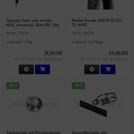
Spiegel links und rechts,
Reifen Kenda 120/70-12 51J
M10, universal, Beta RR, Alp,
TL K415
M4, Urban
Art.Nr.:
20229
Art.Nr.:
80578
Lieferzeit:
1 Tag
Lieferzeit:
3-4 Tage
19,99 EUR
54,98 EUR
inkl. 20 % MwSt. zzgl.
Versandkosten
inkl. 20 % MwSt. zzgl.
Versandkosten
NEU
NEU
Tankdeckel mit Puchprägung,
Auspuffschelle mit