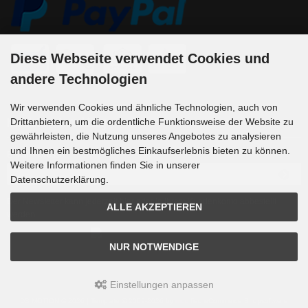
Diese Webseite verwendet Cookies und
andere Technologien
Wir verwenden Cookies und ähnliche Technologien, auch von
Drittanbietern, um die ordentliche Funktionsweise der Website zu
Newsletter-Anmeldung
gewährleisten, die Nutzung unseres Angebotes zu analysieren
und Ihnen ein bestmögliches Einkaufserlebnis bieten zu können.
E-Mail-Adresse:
Weitere Informationen finden Sie in unserer
Datenschutzerklärung.
Der Newsletter kann jederzeit hier oder in Ihrem Kundenkonto abbestellt
ALLE AKZEPTIEREN
werden.
NUR NOTWENDIGE
Einstellungen anpassen
DS MOTION © 2026 | Template © 2009-2026 by
mod
ified eCommerce Shopsoftware