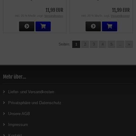
11,99 EUR
11,99 EUR
inkl. 20 % MwSt. zzgl.
Versandkosten
inkl. 20 % MwSt. zzgl.
Versandkosten
Seiten:
1
2
3
4
5
...
»
Mehr über...
Liefer- und Versandkosten
Privatsphäre und Datenschutz
Unsere AGB
Impressum
Kontakt