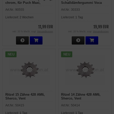
chrom, für Puch Maxi,
Schalldämfergummi Voca
Magnum
D=60 mm für
Art.Nr.:
90555
Art.Nr.:
30333
Endschalldämpfer
Lieferzeit:
2 Wochen
Lieferzeit:
1 Tag
11,99 EUR
19,99 EUR
inkl. 20 % MwSt. zzgl.
Versandkosten
inkl. 20 % MwSt. zzgl.
Versandkosten
NEU
NEU
Ritzel 15 Zähne 428 AM6,
Ritzel 14 Zähne 428 AM6,
Sherco, Vent
Sherco, Vent
Art.Nr.:
50415
Art.Nr.:
50414
Lieferzeit:
1 Tag
Lieferzeit:
1 Tag