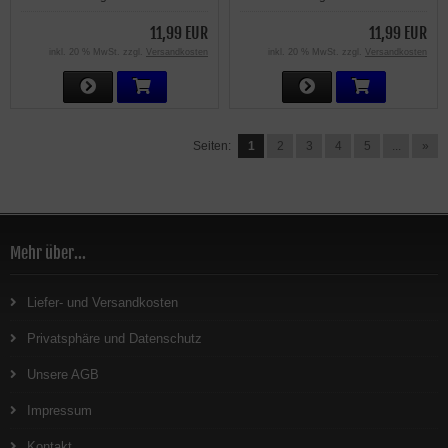
11,99 EUR
11,99 EUR
inkl. 20 % MwSt. zzgl.
Versandkosten
inkl. 20 % MwSt. zzgl.
Versandkosten
Seiten:
1
2
3
4
5
...
»
Mehr über...
Liefer- und Versandkosten
Privatsphäre und Datenschutz
Unsere AGB
Impressum
Kontakt