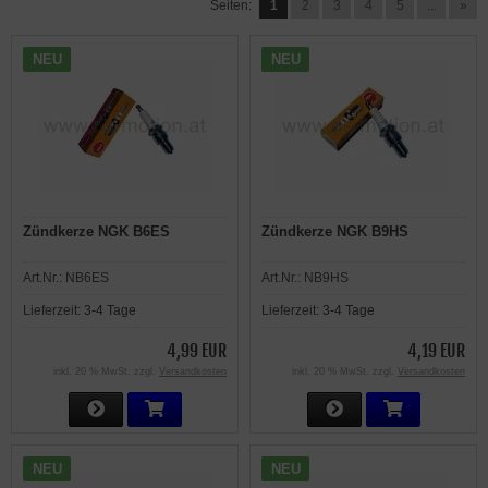
Seiten:
1
2
3
4
5
...
»
NEU
NEU
Zündkerze NGK B6ES
Zündkerze NGK B9HS
Art.Nr.:
NB6ES
Art.Nr.:
NB9HS
Lieferzeit:
3-4 Tage
Lieferzeit:
3-4 Tage
4,99 EUR
4,19 EUR
inkl. 20 % MwSt. zzgl.
Versandkosten
inkl. 20 % MwSt. zzgl.
Versandkosten
NEU
NEU