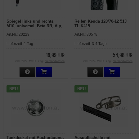
Spiegel links und rechts,
Reifen Kenda 120/70-12 51J
M10, universal, Beta RR, Alp,
TL K415
M4, Urban
Art.Nr.:
20229
Art.Nr.:
80578
Lieferzeit:
1 Tag
Lieferzeit:
3-4 Tage
19,99 EUR
54,98 EUR
inkl. 20 % MwSt. zzgl.
Versandkosten
inkl. 20 % MwSt. zzgl.
Versandkosten
NEU
NEU
Tankdeckel mit Puchprägung,
Auspuffschelle mit