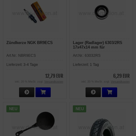
Zündkerze NGK BR9ECS
Lager (Radlager) 6303/2RS
17x47x14 mm für
Achsdurchmesser 17 mm
Art.Nr.:
NBR9ECS
Art.Nr.:
63032RS
Lieferzeit:
3-4 Tage
Lieferzeit:
1 Tag
12,79 EUR
6,29 EUR
inkl. 20 % MwSt. zzgl.
Versandkosten
inkl. 20 % MwSt. zzgl.
Versandkosten
NEU
NEU