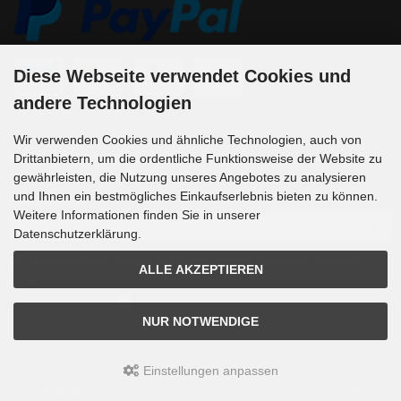
Diese Webseite verwendet Cookies und
andere Technologien
Wir verwenden Cookies und ähnliche Technologien, auch von
Drittanbietern, um die ordentliche Funktionsweise der Website zu
Newsletter-Anmeldung
gewährleisten, die Nutzung unseres Angebotes zu analysieren
und Ihnen ein bestmögliches Einkaufserlebnis bieten zu können.
E-Mail-Adresse:
Weitere Informationen finden Sie in unserer
Datenschutzerklärung.
Der Newsletter kann jederzeit hier oder in Ihrem Kundenkonto abbestellt
ALLE AKZEPTIEREN
werden.
NUR NOTWENDIGE
Einstellungen anpassen
DS MOTION © 2026 | Template © 2009-2026 by
mod
ified eCommerce Shopsoftware